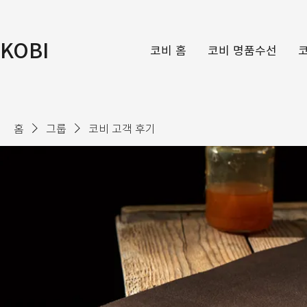
KOBI
코비 홈
코비 명품수선
홈
그룹
코비 고객 후기