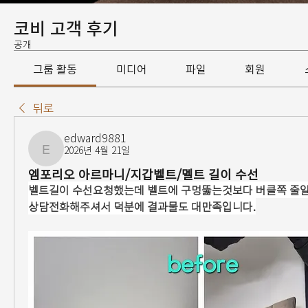
코비 고객 후기
공개
그룹 활동
미디어
파일
회원
뒤로
edward9881
2026년 4월 21일
edward9881
엠포리오 아르마니/지갑벨트/멜트 길이 수선
벨트길이 수선요청했는데 벨트에 구멍뚫는것보다 버클쪽 줄일
상담전화해주셔서 덕분에 결과물도 대만족입니다.