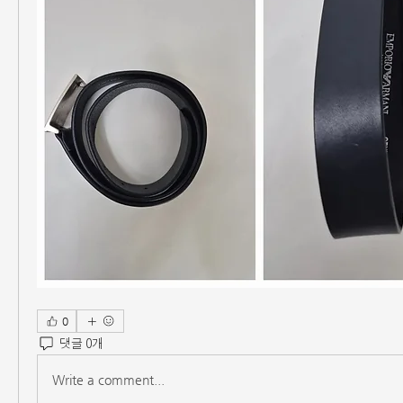
0
댓글 0개
Write a comment...