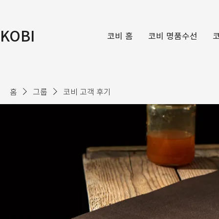
KOBI
코비 홈
코비 명품수선
홈
그룹
코비 고객 후기