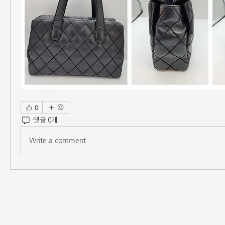
0
댓글 0개
Write a comment...