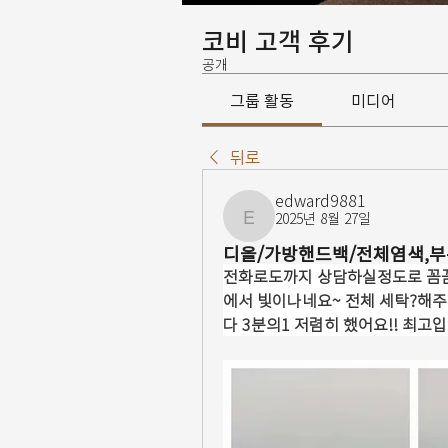
코비 고객 후기
공개
그룹 활동
미디어
뒤로
edward9881
2025년 8월 27일
edward9881
디올/가방핸드백/전체염색,
전화로도까지 상담하실정도로 꼼꼼
에서 빛이나네요~ 전체 세탁?해
다 3분의1 저렴히 했어요!! 최고