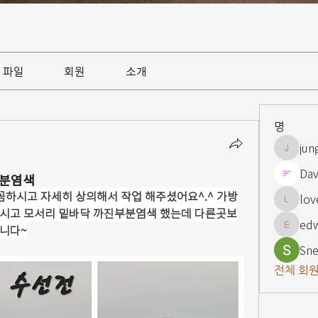
파일
회원
소개
명
jun
jungsnn
Dav
부분염색
하시고 자세히 상의해서 작업 해주셨어요^.^ 가방
lov
lovelypi
주시고 모서리 밑바닥 까진부분염색 했는데 다른곳보
ed
입니다~
edward
Sne
전체 회원