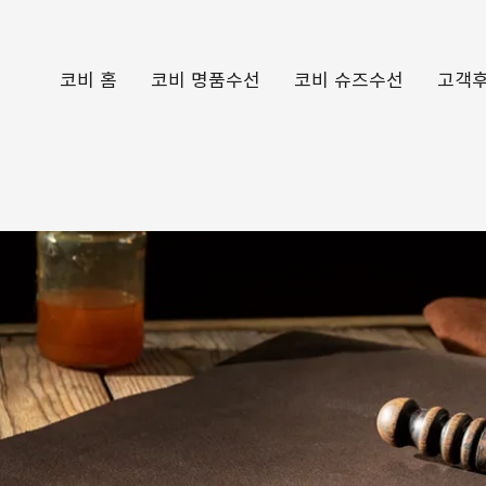
코비 홈
코비 명품수선
코비 슈즈수선
고객