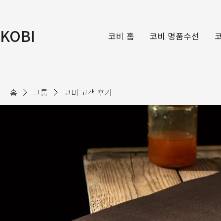
KOBI
코비 홈
코비 명품수선
홈
그룹
코비 고객 후기