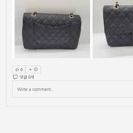
0
댓글 0개
Write a comment...