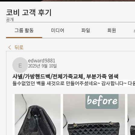
코비 고객 후기
공개
그룹 활동
미디어
파일
회원
뒤로
edward9881
2025년 9월 10일
edward9881
샤넬/가방핸드백/전체가죽교체, 부분가죽 염색
들수없었던 백을 새것으로 만들어주셨네요~ 감사합니다~ 다음