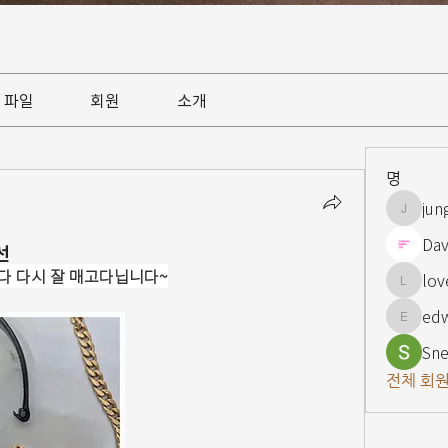
파일
회원
소개
명
jun
jungsnn
Dav
선
다 다시 잘 매고다닙니다~
lov
lovelypi
ed
edward
Sne
전체 회원