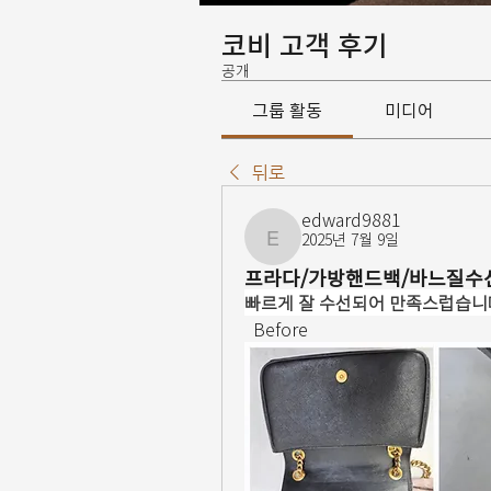
코비 고객 후기
공개
그룹 활동
미디어
뒤로
edward9881
2025년 7월 9일
edward9881
프라다/가방핸드백/바느질수
빠르게 잘 수선되어 만족스럽습니
  Before