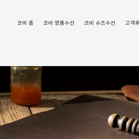
코비 홈
코비 명품수선
코비 슈즈수선
고객