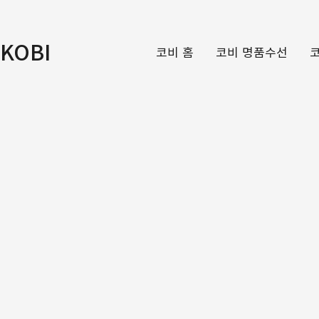
KOBI
코비 홈
코비 명품수선