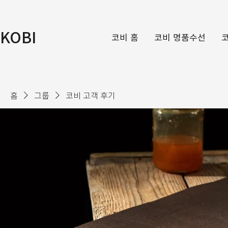
KOBI
코비 홈
코비 명품수선
홈
그룹
코비 고객 후기