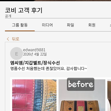
코비 고객 후기
공개
그룹 활동
미디어
파일
회원
뒤로
edward9881
2026년 4월 22일
edward9881
엠씨엠/지갑벨트/장식수선
명품수선 처음했는데 괜찮았어요. 감사합니다~