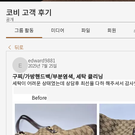
코비 고객 후기
공개
그룹 활동
미디어
파일
회원
뒤로
edward9881
2025년 7월 25일
edward9881
구찌/가방핸드백/부분염색, 세탁 클리닝
세탁이 어려운 상태였는데 상담후 최선을 다하 해주셔서 감사했
                Before