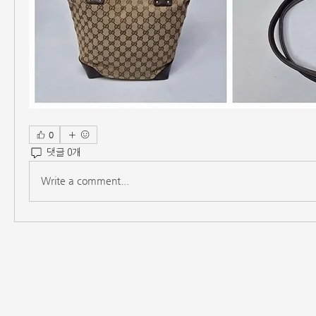
0
댓글 0개
Write a comment...