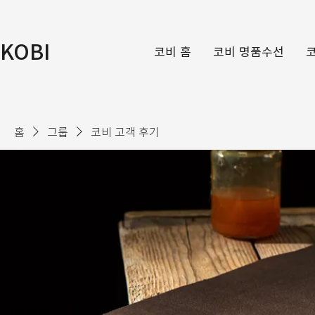
KOBI
코비 홈
코비 명품수선
홈
그룹
코비 고객 후기