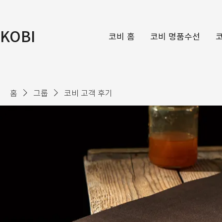
KOBI
코비 홈
코비 명품수선
홈
그룹
코비 고객 후기