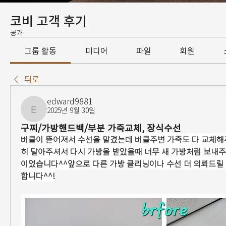
코비 고객 후기
공개
그룹 활동
미디어
파일
회원
뒤로
edward9881
2025년 9월 30일
edward9881
구찌/가방핸드백/부분 가죽교체, 장식수선
버클이 뜯어져서 수선을 맡겼는데 버클주변 가죽도 다 교체해
히 달아주셔서 다시 가방을 받았을때 너무 새 가방처럼 보내
이었습니다^^앞으로 다른 가방 클리닝이나 수선 더 의뢰드릴
합니다^^!