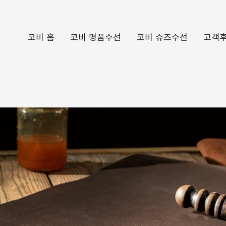
코비 홈
코비 명품수선
코비 슈즈수선
고객