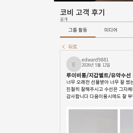
코비 고객 후기
공개
그룹 활동
미디어
뒤로
edward9881
2026년 5월 12일
edward9881
루이비통/지갑벨트/유약수선
너무 오래전 선물받아 너무 잘 썼
친절히 잘해주시고 수선은 그자체!!
감사합니다 다음이용시에도 잘 