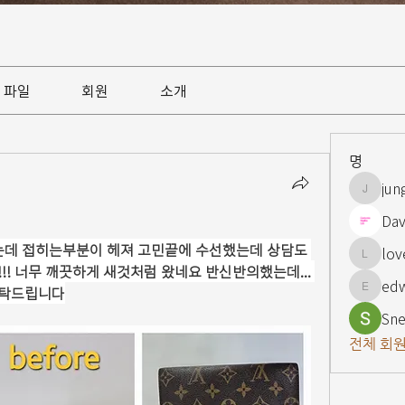
파일
회원
소개
명
jun
jungsnn
Dav
는데 접히는부분이 헤져 고민끝에 수선했는데 상담도 
lov
lovelypi
! 너무 깨끗하게 새것처럼 왔네요 반신반의했는데... 
ed
부탁드립니다
edward
Sne
전체 회원