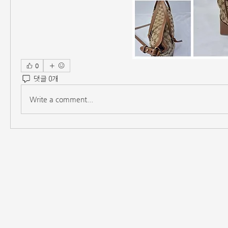
0
댓글 0개
Write a comment...