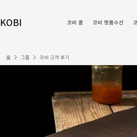
KOBI
코비 홈
코비 명품수선
홈
그룹
코비 고객 후기