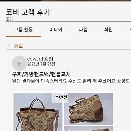
코비 고객 후기
공개
그룹 활동
미디어
파일
회원
뒤로
edward9881
2025년 7월 25일
edward9881
구찌/가방핸드백/핸들교체
일단 결과물이 만족스러워요 수선도 빨리 해 주셨어요 상담