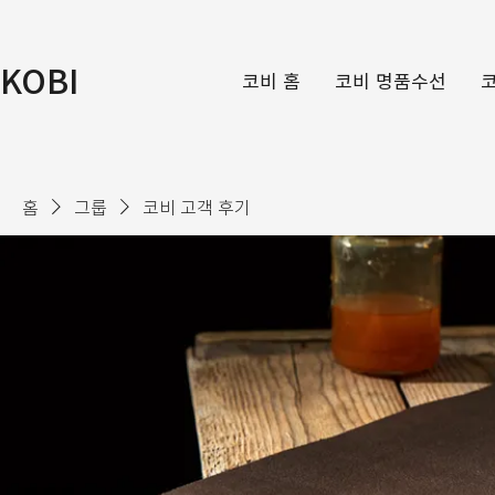
KOBI
코비 홈
코비 명품수선
홈
그룹
코비 고객 후기