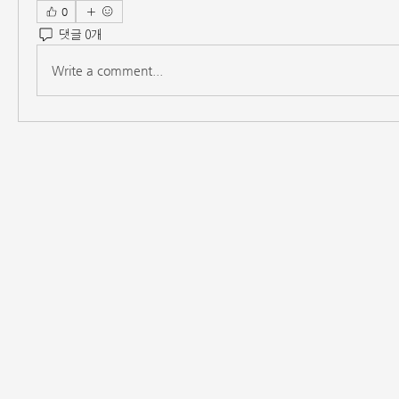
0
댓글 0개
Write a comment...