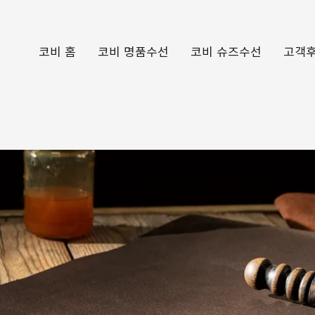
코비 홈
코비 명품수선
코비 슈즈수선
고객