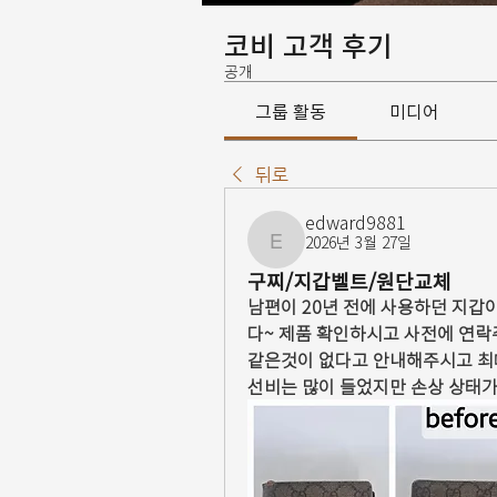
코비 고객 후기
공개
그룹 활동
미디어
뒤로
edward9881
2026년 3월 27일
edward9881
구찌/지갑벨트/원단교체
남편이 20년 전에 사용하던 지갑
다~ 제품 확인하시고 사전에 연락
같은것이 없다고 안내해주시고 최
선비는 많이 들었지만 손상 상태가