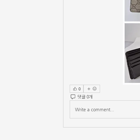
0
댓글 0개
Write a comment...