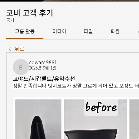
코비 고객 후기
공개
그룹 활동
미디어
파일
회원
뒤로
edward9881
2025년 9월 1일
edward9881
고야드/지갑벨트/유약수선
정말 만족합니다 엣지코트가 정말 고르게 되어 있고 포장도 