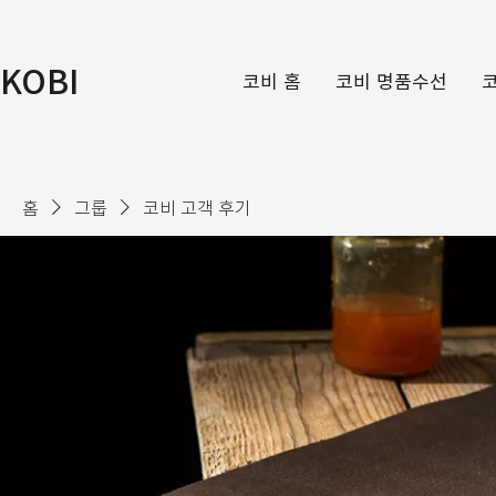
KOBI
코비 홈
코비 명품수선
홈
그룹
코비 고객 후기