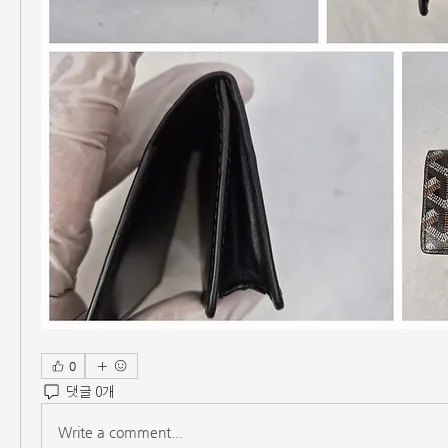
0
댓글 0개
Write a comment...