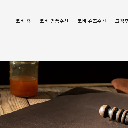
코비 홈
코비 명품수선
코비 슈즈수선
고객