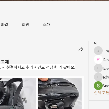
파일
회원
소개
명
jun
jungsnn
Dav
 교체
 ~. 친절하시고 수리 시간도 적당 한 거 같아요.
lov
lovelypi
ed
edward
Sne
전체 회원