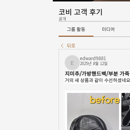
코비 고객 후기
공개
그룹 활동
미디어
뒤로
edward9881
2025년 8월 12일
edward9881
지미추/가방핸드백/부분 가죽
거의 새 상품과 같이 수선하셨네요.