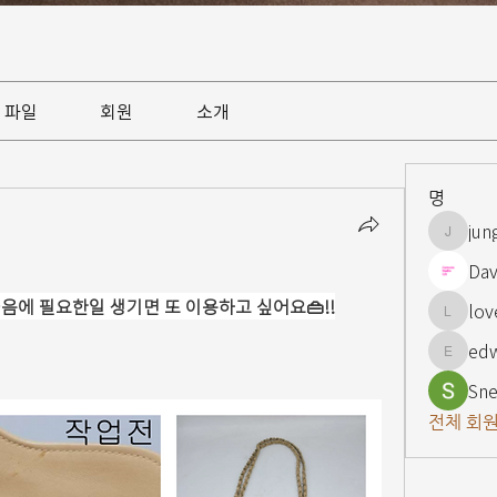
파일
회원
소개
명
jun
jungsnn
Dav
음에 필요한일 생기면 또 이용하고 싶어요👜!!
lov
lovelypi
ed
edward
Sne
전체 회원