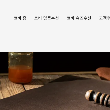
코비 홈
코비 명품수선
코비 슈즈수선
고객