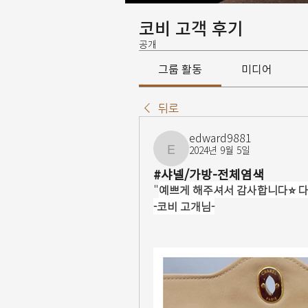
코비 고객 후기
공개
그룹 활동
미디어
뒤로
edward9881
2024년 9월 5일
edward9881
#샤넬/가방-전체염색
"
예쁘게 해주셔서 감사합니다⭐️ 다
-코비 고개님-