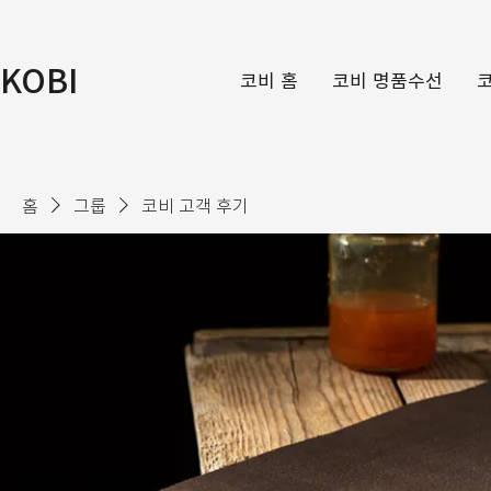
KOBI
코비 홈
코비 명품수선
홈
그룹
코비 고객 후기