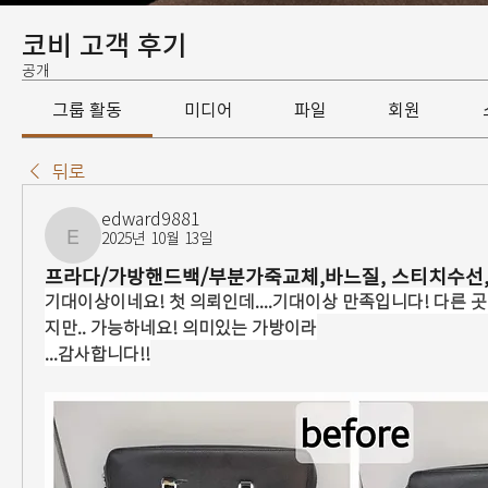
코비 고객 후기
공개
그룹 활동
미디어
파일
회원
뒤로
edward9881
2025년 10월 13일
edward9881
프라다/가방핸드백/부분가죽교체,바느질, 스티치수선
기대이상이네요! 첫 의뢰인데....기대이상 만족입니다! 다른 
지만.. 가능하네요! 의미있는 가방이라
...감사합니다!!