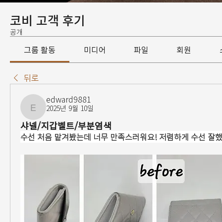
코비 고객 후기
공개
그룹 활동
미디어
파일
회원
뒤로
edward9881
2025년 9월 10일
edward9881
샤넬/지갑벨트/부분염색
수선 처음 맡겨봤는데 너무 만족스러워요! 저렴하게 수선 잘