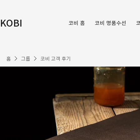
KOBI
코비 홈
코비 명품수선
홈
그룹
코비 고객 후기