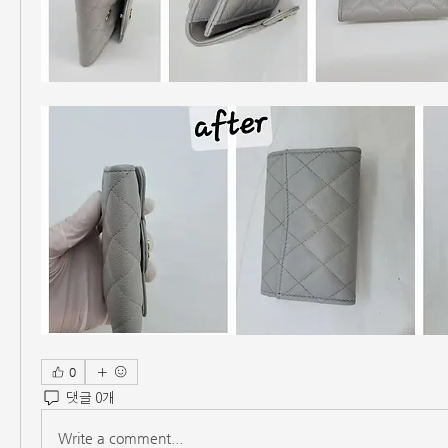
0
댓글 0개
Write a comment...