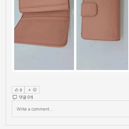
0
댓글 0개
Write a comment...