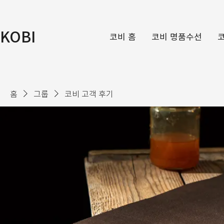
KOBI
코비 홈
코비 명품수선
홈
그룹
코비 고객 후기