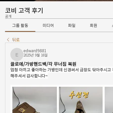
코비 고객 후기
공개
그룹 활동
미디어
파일
회원
뒤로
edward9881
2025년 9월 16일
edward9881
끌로에/가방핸드백/각 무너짐 복원
엄청 아끼고 좋아하는 가방인데 신경써서 금장도 닦아주시고 
해주셔서 감사합니다~