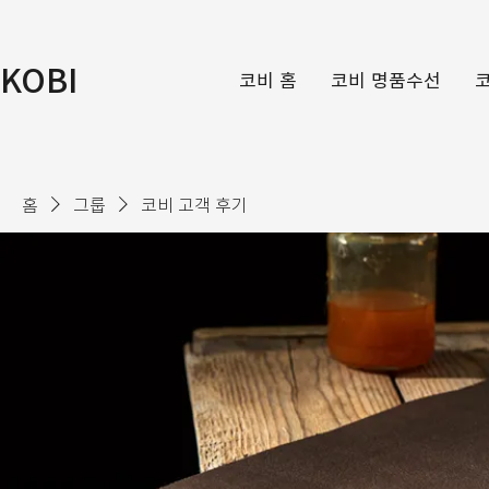
KOBI
코비 홈
코비 명품수선
홈
그룹
코비 고객 후기