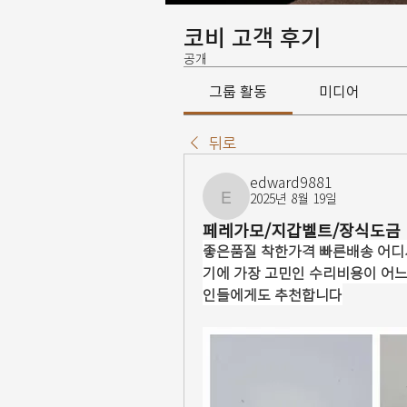
코비 고객 후기
공개
그룹 활동
미디어
뒤로
edward9881
2025년 8월 19일
edward9881
페레가모/지갑벨트/장식도금
좋은품질 착한가격 빠른배송 어디
기에 가장 고민인 수리비용이 어
인들에게도 추천합니다