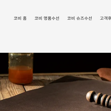
코비 홈
코비 명품수선
코비 슈즈수선
고객