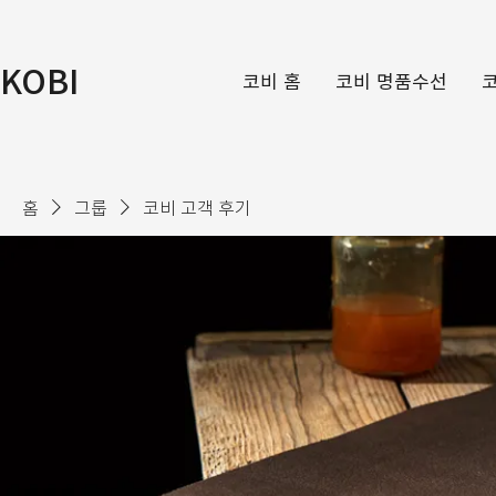
KOBI
코비 홈
코비 명품수선
홈
그룹
코비 고객 후기