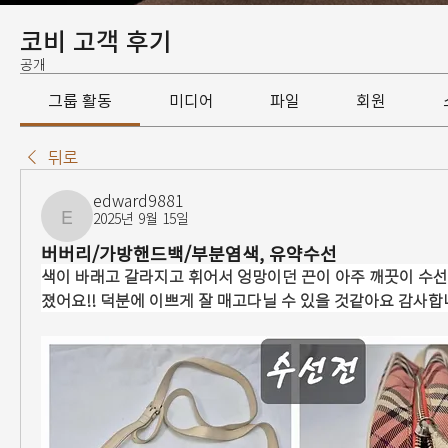
코비 고객 후기
공개
그룹 활동
미디어
파일
회원
뒤로
edward9881
2025년 9월 15일
edward9881
버버리/가방핸드백/부분염색, 유약수선
색이 바래고 갈라지고 휘어서 엉망이던 끈이 아주 깨끗이 수
졌어요!! 덕분에 이쁘게 잘 매고다닐 수 있을 것같아요 감사