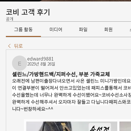
코비 고객 후기
공개
그룹 활동
미디어
파일
회원
뒤로
edward9881
2025년 8월 26일
edward9881
셀린느/가방핸드백/지퍼수선, 부분 가죽교체
오래전에 남편이출장다녀오면서 사온 셀린느 미니가방인데요
이 연결부분이 떨어져서 안쓰고있었는데 패피스를통해서 코비
수선을했는데 너무나 완벽하게 수선이됐어요~코비수선소사장님
완벽하게 수선해주셔서 오자마자 잘들고 다닙니다
패피스와코
니다~번창하세요~^^