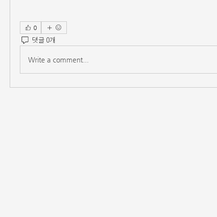
0
댓글 0개
Write a comment...