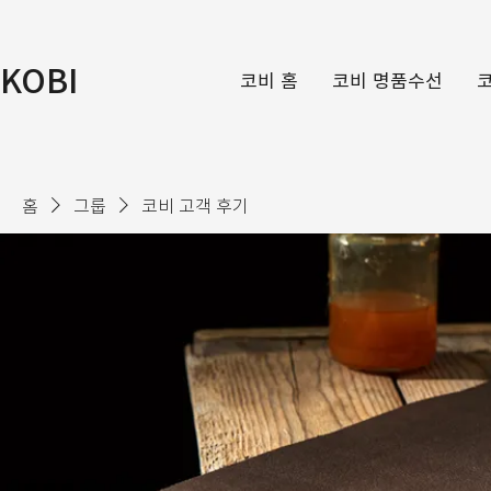
KOBI
코비 홈
코비 명품수선
홈
그룹
코비 고객 후기