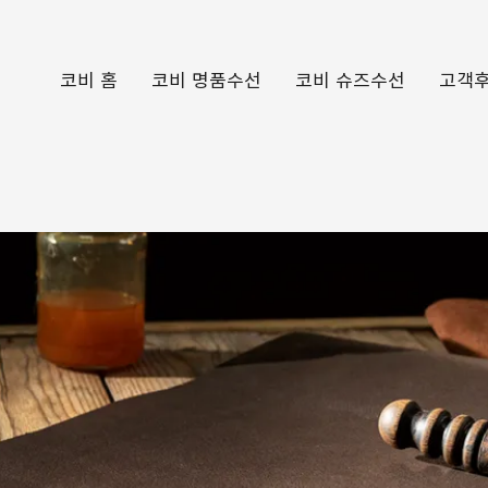
코비 홈
코비 명품수선
코비 슈즈수선
고객