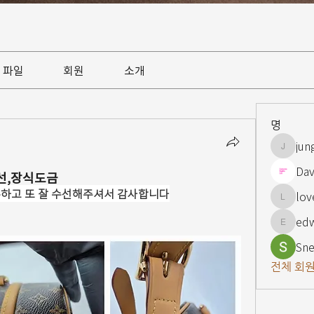
파일
회원
소개
명
jun
jungsnn
Dav
선,장식도금
튼하고 또 잘 수선해주셔서 감사합니다
lov
lovelypi
ed
edward
Sne
전체 회원