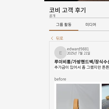
코비 고객 후기
공개
그룹 활동
미디어
뒤로
edward9881
2025년 7월 21일
edward9881
루이비통/가방핸드백/장식수
추가금이 있어서 좀 그랬지만 튼
before