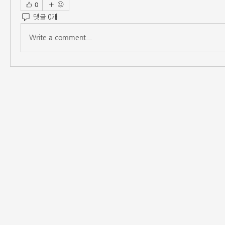
0
댓글 0개
Write a comment...