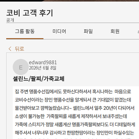
코비 고객 후기
공개
그룹 활동
미디어
파일
회원
뒤로
edward9881
2026년 6월 8일
edward9881
셀린느/팔찌/가죽교체