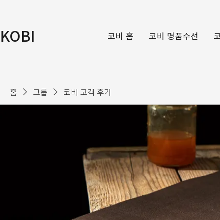
KOBI
코비 홈
코비 명품수선
홈
그룹
코비 고객 후기