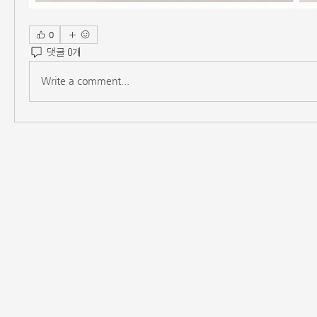
0
댓글 0개
Write a comment...