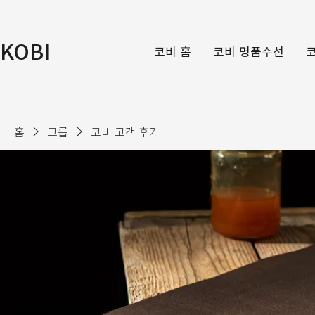
KOBI
코비 홈
코비 명품수선
홈
그룹
코비 고객 후기