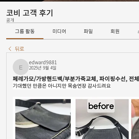
코비 고객 후기
공개
그룹 활동
미디어
파일
회원
뒤로
edward9881
2025년 9월 4일
edward9881
페레가모/가방핸드백/부분가죽교체, 파이핑수선, 전
기대했던 만큼은 아니지만 목숨연장 감사드려요