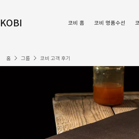
KOBI
코비 홈
코비 명품수선
홈
그룹
코비 고객 후기