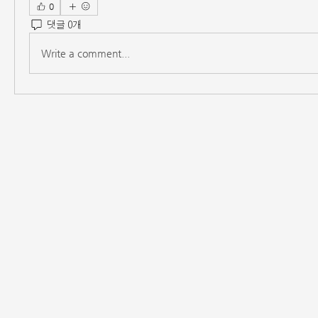
0
댓글 0개
Write a comment...