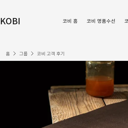
KOBI
코비 홈
코비 명품수선
홈
그룹
코비 고객 후기