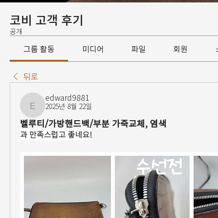
코비 고객 후기
공개
그룹 활동
미디어
파일
회원
뒤로
edward9881
2025년 8월 22일
edward9881
벨루티/가방핸드백/부분 가죽교체, 염색
과 만족스럽고 좋네요!