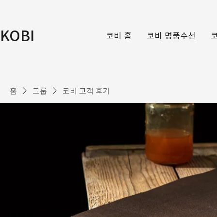
KOBI
코비 홈
코비 명품수선
홈
그룹
코비 고객 후기