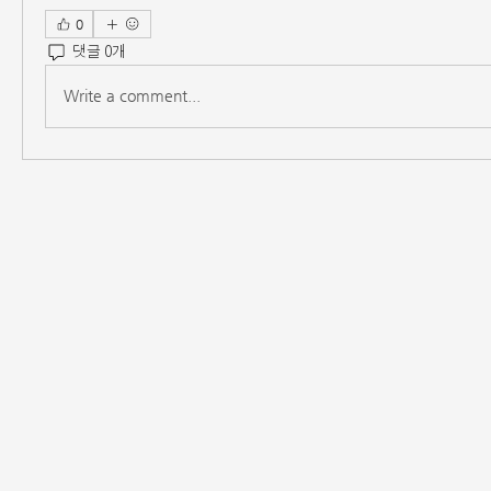
0
댓글 0개
Write a comment...