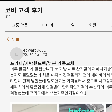
코비 고객 후기
공개
그룹 활동
미디어
파일
회원
뒤로
edward9881
2026년 4월 27일
edward9881
프라다/가방핸드백/부분 가죽교체
너무 깔끔하게 잘됐습니다 ㅜ 가방 새로 산거같아요 애착가
는지도 몰랐었는데 처음 패피스 견적올리기 전에 네이버에서
타업체 견적 넣었는데 말도안되는 가격불러서 중고로 사고
패피스에서 좋은업체 연결받아 합리적인가격에 수선되어 너무
걱정햇는데 프라다에서 쓰는가죽인거같아요!!