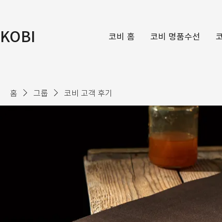
KOBI
코비 홈
코비 명품수선
홈
그룹
코비 고객 후기