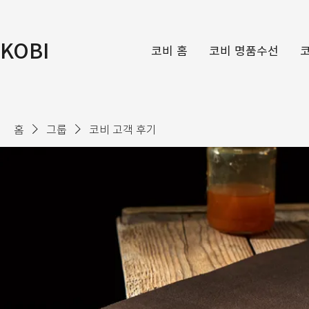
KOBI
코비 홈
코비 명품수선
홈
그룹
코비 고객 후기