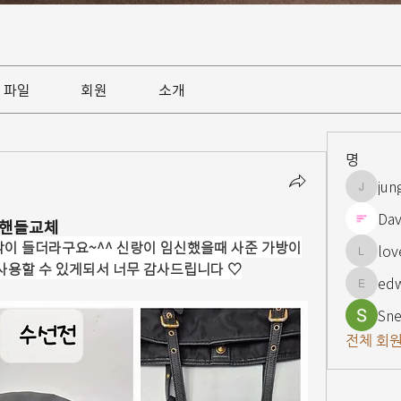
파일
회원
소개
명
jun
jungsnn
Dav
,핸들교체
각이 들더라구요~^^ 신랑이 임신했을때 사준 가방이
lov
lovelypi
 사용할 수 있게되서 너무 감사드립니다 ♡
ed
edward
Sne
전체 회원