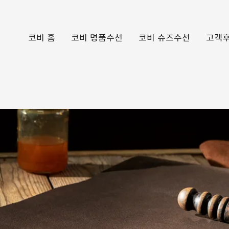
코비 홈
코비 명품수선
코비 슈즈수선
고객