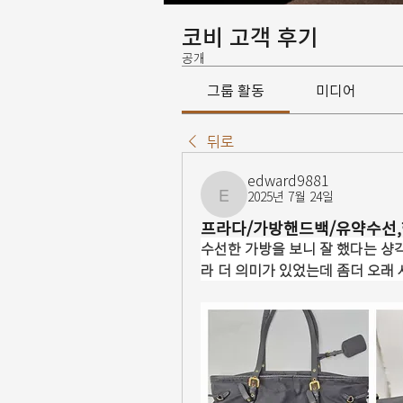
코비 고객 후기
공개
그룹 활동
미디어
뒤로
edward9881
2025년 7월 24일
edward9881
프라다/가방핸드백/유약수선
수선한 가방을 보니 잘 했다는 샹
라 더 의미가 있었는데 좀더 오래