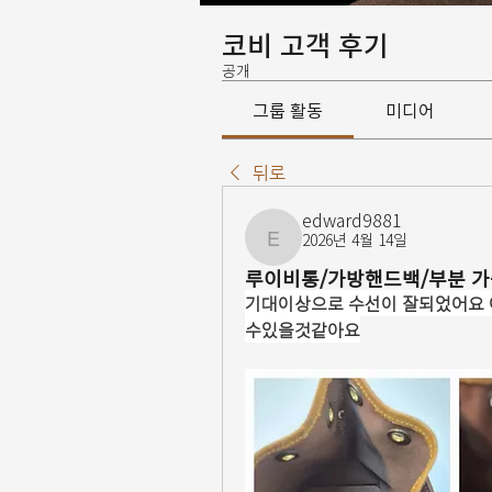
코비 고객 후기
공개
그룹 활동
미디어
뒤로
edward9881
2026년 4월 14일
edward9881
루이비통/가방핸드백/부분 
기대이상으로 수선이 잘되었어요 
수있을것같아요