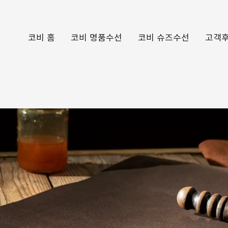
코비 홈
코비 명품수선
코비 슈즈수선
고객