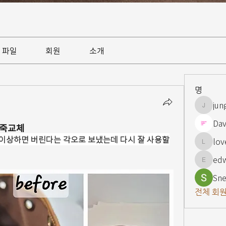
파일
회원
소개
명
jun
jungsnn
Dav
가죽교체
이상하면 버린다는 각오로 보냈는데 다시 잘 사용할
lov
lovelypi
ed
edward
Sne
전체 회원