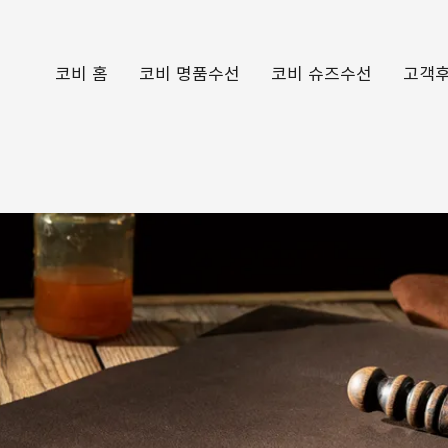
코비 홈
코비 명품수선
코비 슈즈수선
고객