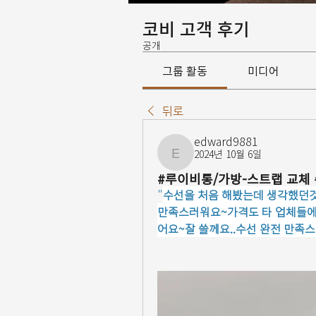
코비 고객 후기
공개
그룹 활동
미디어
뒤로
edward9881
2024년 10월 6일
edward9881
#루이비통/가방-스트랩 교체
"
수선을 처음 해봤는데 생각했던것
만족스러워요~가격도 타 업체들에
어요~잘 쓸께요..수선 완전 만족스