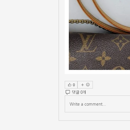
0
댓글 0개
Write a comment...