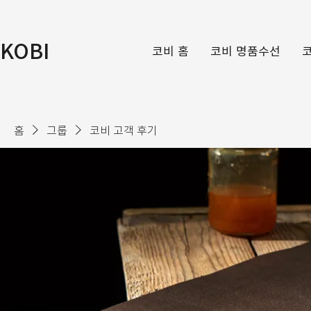
KOBI
코비 홈
코비 명품수선
홈
그룹
코비 고객 후기