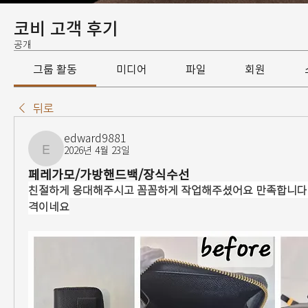
코비 고객 후기
공개
그룹 활동
미디어
파일
회원
뒤로
edward9881
2026년 4월 23일
edward9881
페레가모/가방핸드백/장식수선
친절하게 응대해주시고 꼼꼼하게 작업해주셨어요 만족합니다 
격이네요