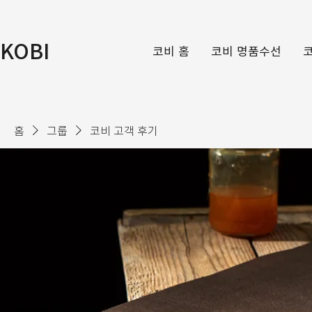
KOBI
코비 홈
코비 명품수선
홈
그룹
코비 고객 후기