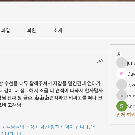
파일
회원
소개
명
jun
jungsnn
Dav
방 수선을 너뮤 잘해주셔서 지갑을 맡긴건데 엄마가 
lov
lovelypi
! 지갑이 더 정교해서 조금 더 견적이 나와서 할까말까 
ed
님 진짜 짱 금손..👍👍👍견적싸고 비싸고를 떠나 코
edward
비 고객님-
Sne
전체 회원
 고객님들의 애정이 담긴 칭찬에 힘이 납니다.^^
니다.!!!!