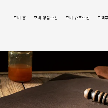
코비 홈
코비 명품수선
코비 슈즈수선
고객