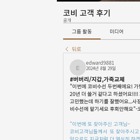
코비 고객 후기
공개
그룹 활동
미디어
뒤로
edward9881
2024년 8월 29일
edward9881
#버버리/지갑,가죽교체
"이번에 코비수선 두번째에요! 가
20년 더 쓸거 같다고 하셨어요!!!
고민했는데 하기를 잘했어요...사장
비수선에 맡기세요 후회안해요"-코
"이번에 또 찾아주신 고객님~
코비고객님들께서  또 찾아주시고 
앞으로도 지금처럼 더 열심히 하겠습