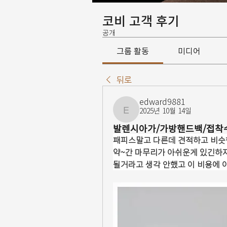
코비 고객 후기
공개
그룹 활동
미디어
뒤로
edward9881
2025년 10월 14일
edward9881
발렌시아가/가방핸드백/접착
패피스말고 다른데 견적하고 비슷한
약~간 마무리가 아쉬운게 있긴하지
될거라고 생각 안했고 이 비용에 