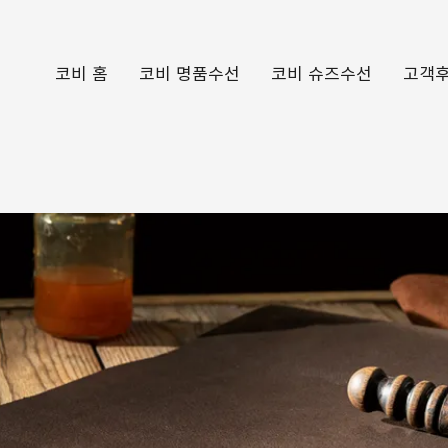
코비 홈
코비 명품수선
코비 슈즈수선
고객