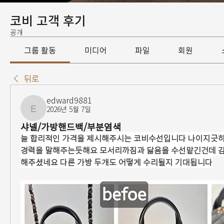
코비 고객 후기
공개
그룹 활동
미디어
파일
회원
뒤로
edward9881
2026년 5월 7일
edward9881
샤넬/가방핸드백/부분염색
늘 합리적인 가격을 제시해주시는 코비수선입니다 나이지긋하
경력을 말해주는듯해요 모서리까짐과 닳음을 수선맡긴건데 
해주셨네요 다른 가방 두개도 어떻게 수리될지 기대됩니다