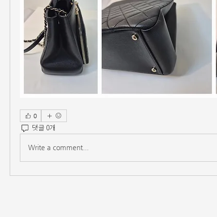
0
댓글 0개
Write a comment...