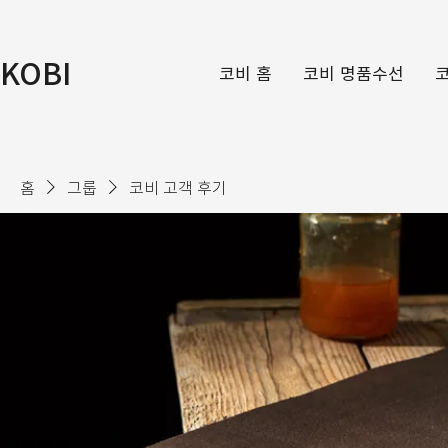
KOBI
코비 홈
코비 명품수선
홈
그룹
코비 고객 후기