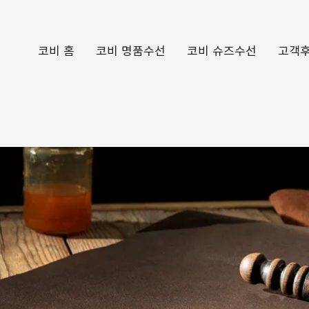
코비 홈
코비 명품수선
코비 슈즈수선
고객